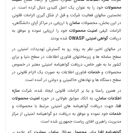
شرکت
سازه اطلاعات
سامان
همواره تامین و ارتقاء سطح
امنیت
محصولات
خود را به عنوان یک اصل کلیدی دنبال کرده است. در
نخستین سالهای فعالیت شرکت و قبل از شکل گیری الزامات قانونی
در این بخش، محصولات
سامان
با ارزیابی در مراکز آپای دانشگاهی،
الزامات کیفی
امنیت
محصولات
خود را ارزیابی نموده و موفق به
دریافت
گواهی امنیتی OWASP
شده بودند.
در سالهای اخیر، نظر به روند رو به گسترش تهدیدات امنیتی در
سطح سامانه ها و زیرساختهای فناوری اطلاعات در سطح دنیا و برای
کشور ما به طور خاص، دریافت گواهینامه امنیتی معتبر در خصوص
محصولات و
خدمات
فناوری اطلاعات به صورت یک الزام قانونی در
سطح دستگاه ها و نهادهای حاکمیتی و دولتی در آمده است.
در همین راستا و بنا بر الزامات قانونی ایجاد شده، شرکت
سازه
اطلاعات
سامان
، به اتکاء سوابق طولانی در حوزه
امنیت
محصولات
فتا
، جهت دریافت گواهینامه های امنیتی مرتبط با محصولات و
خدمات
خود نموده و موفق به دریافت دو گواهینامه امنیتی از مرکز
مدیریت راهبری افتای ریاست جمهوری شده است:
گواهینامه
افتا
برای
محصول
پورتال
سامان
سوئیت
که علاوه بر